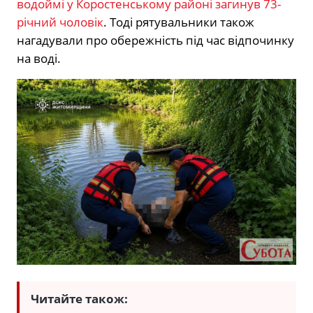
водоймі у Коростенському районі загинув 73-
річний чоловік
. Тоді рятувальники також
нагадували про обережність під час відпочинку
на воді.
Читайте також: