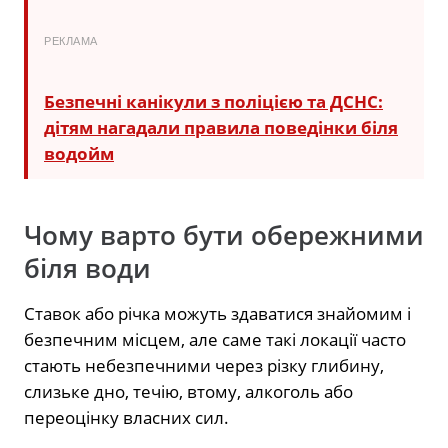
РЕКЛАМА
Безпечні канікули з поліцією та ДСНС:
дітям нагадали правила поведінки біля
водойм
Чому варто бути обережними
біля води
Ставок або річка можуть здаватися знайомим і
безпечним місцем, але саме такі локації часто
стають небезпечними через різку глибину,
слизьке дно, течію, втому, алкоголь або
переоцінку власних сил.