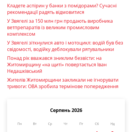
Кладете аспірин у банки з помідорами? Сучасні
рекомендації радять відмовитися
У Звягелі за 150 млн грн продають виробника
ветпрепаратів із великим промисловим
комплексом
У Звягелі зіткнулися авто і мотоцикл: водій був без
свідомості, водійку деблокували рятувальники
Понад рік вважався зниклим безвісти: на
Житомирщину «на щиті» повертається Іван
Недашківський
Жителів Житомирщини закликали не ігнорувати
тривоги: ОВА зробила термінове попередження
Серпень 2026
Пн
Вт
Ср
Чт
Пт
Сб
Нд