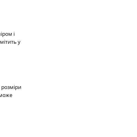
іром і
мітить у
 розміри
 може