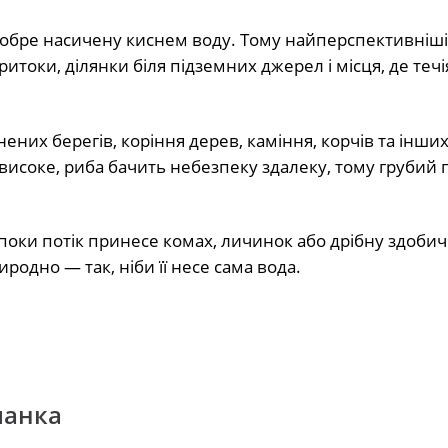
обре насичену киснем воду. Тому найперспективніші
притоки, ділянки біля підземних джерел і місця, де течі
ених берегів, коріння дерев, каміння, корчів та інши
исоке, риба бачить небезпеку здалеку, тому грубий п
, поки потік принесе комах, личинок або дрібну здобич
дно — так, ніби її несе сама вода.
манка