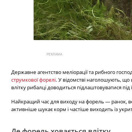
РЕКЛАМА
Державне агентство меліорації та рибного госп
струмкової форелі
. У відомстві наголошують, що 
влітку рибалці доводиться підлаштовуватися під 
Найкращий час для виходу на форель — ранок, веч
активніше шукає корм і частіше виходить із укрит
Де форель ховається влітку