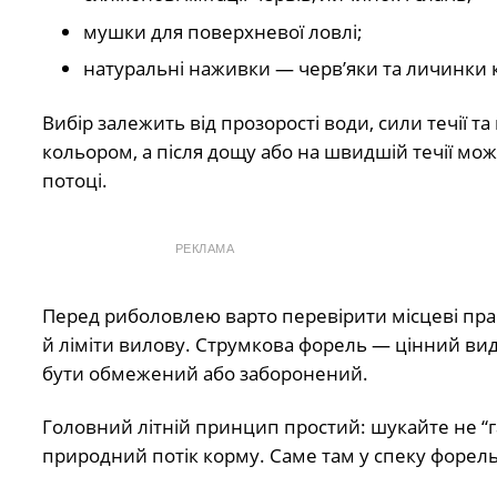
мушки для поверхневої ловлі;
натуральні наживки — черв’яки та личинки 
Вибір залежить від прозорості води, сили течії т
кольором, а після дощу або на швидшій течії мо
потоці.
РЕКЛАМА
Перед риболовлею варто перевірити місцеві прав
й ліміти вилову. Струмкова форель — цінний вид,
бути обмежений або заборонений.
Головний літній принцип простий: шукайте не “гар
природний потік корму. Саме там у спеку форел