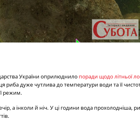
одарства України оприлюднило
поради щодо літньої ло
ця риба дуже чутлива до температури води та її чисто
її режим.
ір, а інколи й ніч. У ці години вода прохолодніша, р
тів.