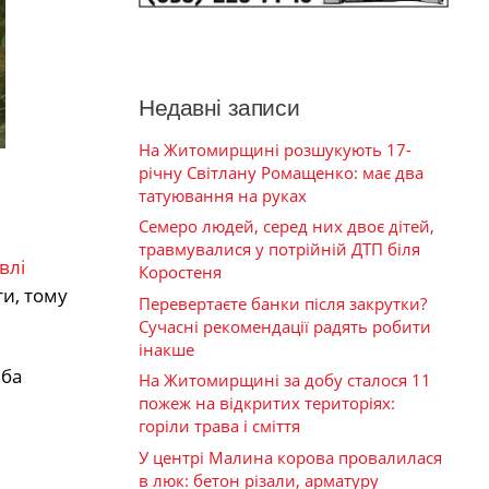
Недавні записи
На Житомирщині розшукують 17-
річну Світлану Ромащенко: має два
татуювання на руках
Семеро людей, серед них двоє дітей,
травмувалися у потрійній ДТП біля
влі
Коростеня
ти, тому
Перевертаєте банки після закрутки?
Сучасні рекомендації радять робити
інакше
иба
На Житомирщині за добу сталося 11
пожеж на відкритих територіях:
горіли трава і сміття
У центрі Малина корова провалилася
в люк: бетон різали, арматуру