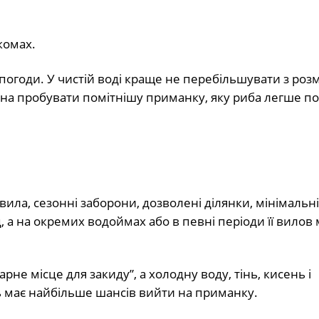
комах.
а погоди. У чистій воді краще не перебільшувати з розм
жна пробувати помітнішу приманку, яку риба легше по
ила, сезонні заборони, дозволені ділянки, мінімальні
 а на окремих водоймах або в певні періоди її вилов
не місце для закиду”, а холодну воду, тінь, кисень і
ь має найбільше шансів вийти на приманку.