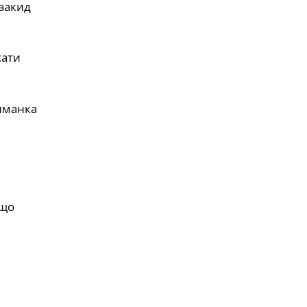
 закид
хати
иманка
 що