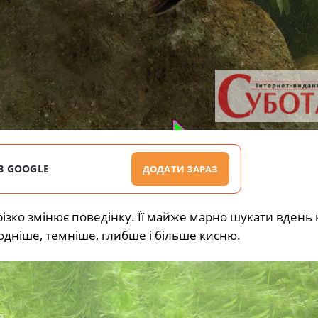
В GOOGLE
ДОДАТИ ЗАРАЗ
 різко змінює поведінку. Її майже марно шукати вдень 
одніше, темніше, глибше і більше кисню.