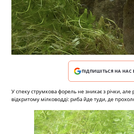
ПІДПИШІТЬСЯ НА НАС 
У спеку струмкова форель не зникає з річки, але
відкритому мілководді: риба йде туди, де прохол