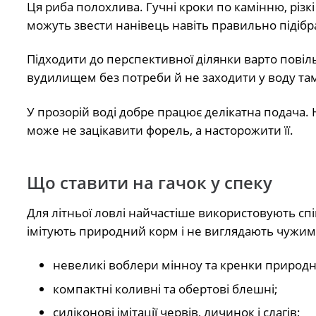
Ця риба полохлива. Гучні кроки по камінню, різкі
можуть звести нанівець навіть правильно підібр
Підходити до перспективної ділянки варто повіл
вудилищем без потреби й не заходити у воду там,
У прозорій воді добре працює делікатна подача
може не зацікавити форель, а насторожити її.
Що ставити на гачок у спеку
Для літньої ловлі найчастіше використовують сп
імітують природний корм і не виглядають чужим
невеликі воблери мінноу та кренки природни
компактні коливні та обертові блешні;
силіконові імітації червів, личинок і слагів;