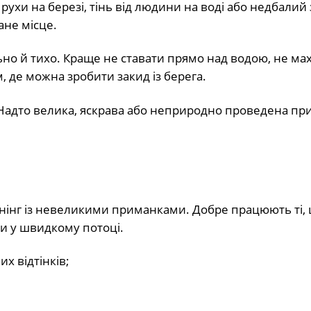
 рухи на березі, тінь від людини на воді або недбалий
ане місце.
ьно й тихо. Краще не ставати прямо над водою, не ма
 де можна зробити закид із берега.
. Надто велика, яскрава або неприродно проведена пр
інінг із невеликими приманками. Добре працюють ті,
и у швидкому потоці.
х відтінків;