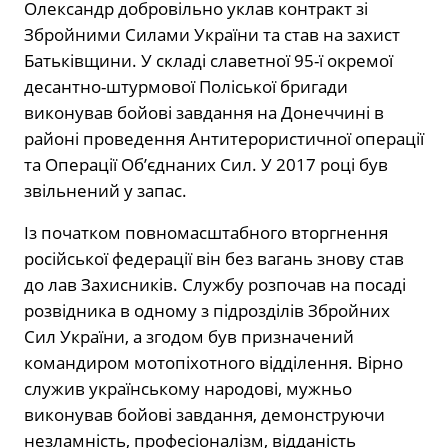
Олександр добровільно уклав контракт зі
Збройними Силами України та став на захист
Батьківщини. У складі славетної 95-ї окремої
десантно-штурмової Поліської бригади
виконував бойові завдання на Донеччині в
районі проведення Антитерористичної операції
та Операції Об’єднаних Сил. У 2017 році був
звільнений у запас.
Із початком повномасштабного вторгнення
російської федерації він без вагань знову став
до лав Захисників. Службу розпочав на посаді
розвідника в одному з підрозділів Збройних
Сил України, а згодом був призначений
командиром мотопіхотного відділення. Вірно
служив українському народові, мужньо
виконував бойові завдання, демонструючи
незламність, професіоналізм, відданість