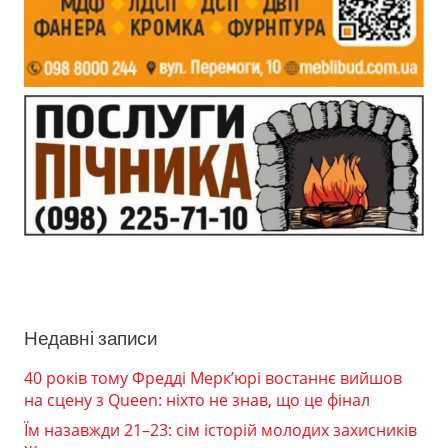
Недавні записи
40 років тому Фредді Мерк’юрі востаннє вийшов
на сцену з Queen: ніхто не знав, що це фінал
Їм назавжди 21–23: сім історій молодих захисників