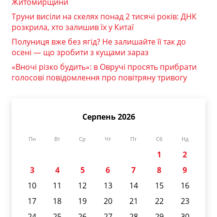
Житомирщини
Труни висіли на скелях понад 2 тисячі років: ДНК
розкрила, хто залишив їх у Китаї
Полуниця вже без ягід? Не залишайте її так до
осені — що зробити з кущами зараз
«Вночі різко будить»: в Овручі просять прибрати
голосові повідомлення про повітряну тривогу
Серпень 2026
Пн
Вт
Ср
Чт
Пт
Сб
Нд
1
2
3
4
5
6
7
8
9
10
11
12
13
14
15
16
17
18
19
20
21
22
23
24
25
26
27
28
29
30