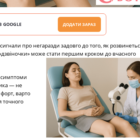
В GOOGLE
ДОДАТИ ЗАРАЗ
 сигнали про негаразди задовго до того, як розвинетьс
 «дзвіночки» може стати першим кроком до вчасного
, симптоми
ика — не
форт, варто
я точного