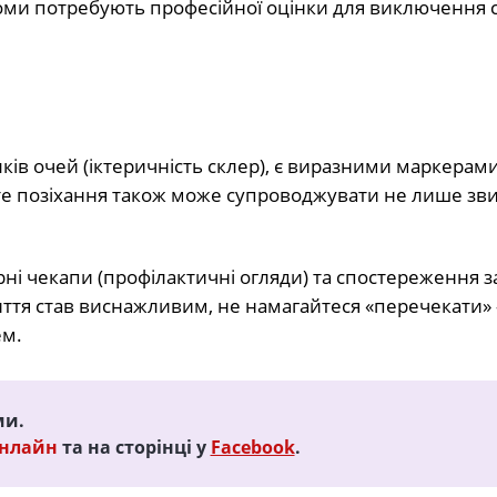
ми потребують професійної оцінки для виключення 
ків очей (іктеричність склер), є виразними маркерами,
сте позіхання також може супроводжувати не лише зв
ні чекапи (профілактичні огляди) та спостереження 
иття став виснажливим, не намагайтеся «перечекати»
ем.
ми.
Онлайн
та на сторінці у
Facebook
.