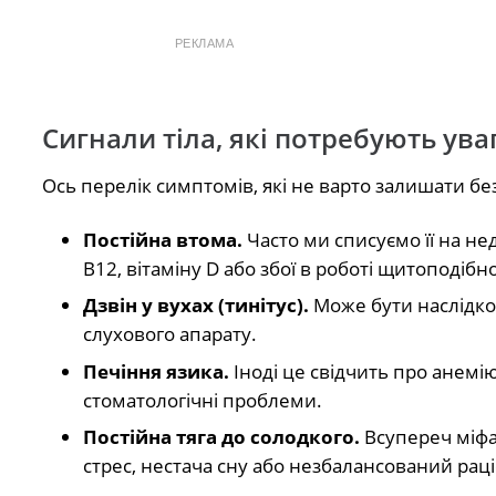
РЕКЛАМА
Сигнали тіла, які потребують ува
Ось перелік симптомів, які не варто залишати без
Постійна втома.
Часто ми списуємо її на не
В12, вітаміну D або збої в роботі щитоподібно
Дзвін у вухах (тинітус).
Може бути наслідко
слухового апарату.
Печіння язика.
Іноді це свідчить про анемі
стоматологічні проблеми.
Постійна тяга до солодкого.
Всупереч міфа
стрес, нестача сну або незбалансований раці