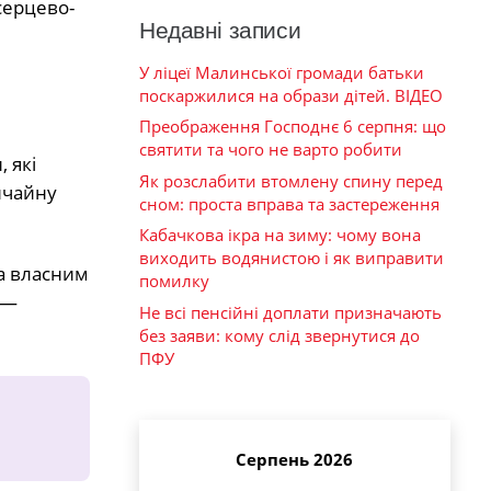
серцево-
Недавні записи
У ліцеї Малинської громади батьки
поскаржилися на образи дітей. ВІДЕО
Преображення Господнє 6 серпня: що
святити та чого не варто робити
 які
Як розслабити втомлену спину перед
ичайну
сном: проста вправа та застереження
Кабачкова ікра на зиму: чому вона
виходить водянистою і як виправити
за власним
помилку
 —
Не всі пенсійні доплати призначають
без заяви: кому слід звернутися до
ПФУ
Серпень 2026