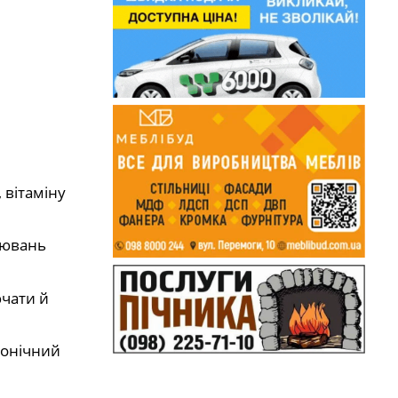
 вітаміну
рювань
ючати й
ронічний