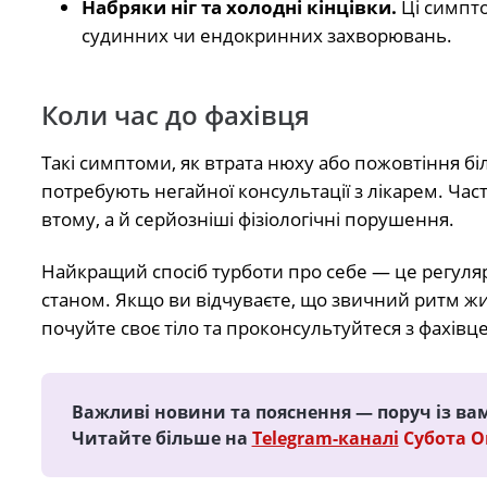
Набряки ніг та холодні кінцівки.
Ці симпто
судинних чи ендокринних захворювань.
Коли час до фахівця
Такі симптоми, як втрата нюху або пожовтіння біл
потребують негайної консультації з лікарем. Ча
втому, а й серйозніші фізіологічні порушення.
Найкращий спосіб турботи про себе — це регуляр
станом. Якщо ви відчуваєте, що звичний ритм ж
почуйте своє тіло та проконсультуйтеся з фахівц
Важливі новини та пояснення — поруч із ва
Читайте більше на
Telegram-каналі
Субота 