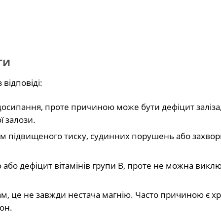
ги
 відповіді:
досипання, проте причиною може бути дефіцит заліза,
ї залози.
м підвищеного тиску, судинних порушень або захво
ю або дефіцит вітамінів групи B, проте не можна викл
м, це не завжди нестача магнію. Часто причиною є х
он.