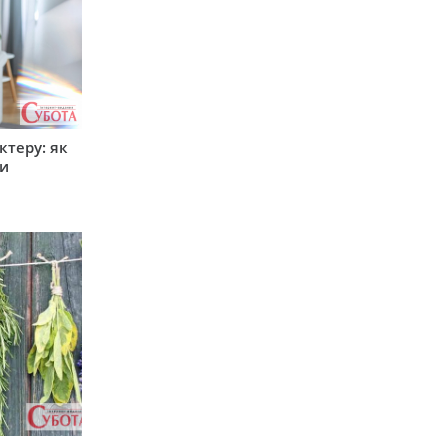
ктеру: як
ти