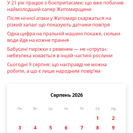
У 21 рік працює з боєприпасами: що вже побачив
наймолодший сапер Житомирщини
Після нічної атаки у Житомирі скаржаться на
різкий запах: що показують датчики повітря
Одна цифра на пральній машині покаже, скільки
води йде на кожне прання
Бабусині пиріжки з ревенем — не «отрута»:
небезпека ховається в іншій частині рослини
Сьогодні 9 серпня: що насправді не можна
робити, а що є лише народним повір’ям
Серпень 2026
Пн
Вт
Ср
Чт
Пт
Сб
Нд
1
2
3
4
5
6
7
8
9