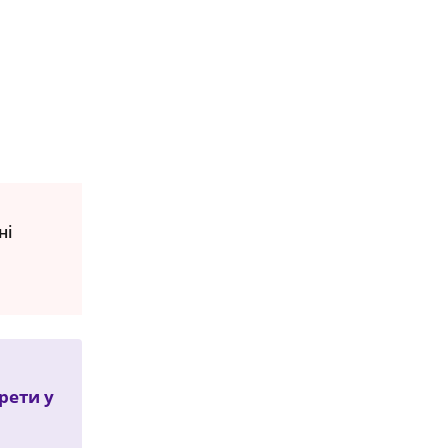
ні
рети у