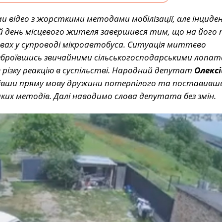
ми відео з жорсткими методами мобілізації, але інциде
й день місцевого жителя завершився тим, що на його 
лавах у супроводі мікроавтобуса. Ситуація миттєво
озброївшись звичайними сільськогосподарськими лопат
різку реакцію в суспільстві. Народний депутат
Олексі
вівши пряму мову дружини потерпілого та поставивш
их методів. Далі наводимо слова депутата без змін.