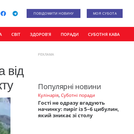
ПОВІДОМИТИ НОВИНУ
МОЯ СУБОТА
А
СВІТ
ЗДОРОВ’Я
ПОРАДИ
СУБОТНЯ КАВА
РЕКЛАМА
а від
кту
Популярні новини
Кулінарія
,
Суботні поради
Гості не одразу вгадують
начинку: пиріг із 5–6 цибулин,
який зникає зі столу