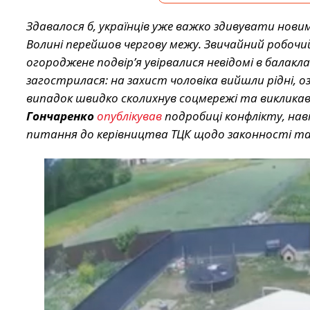
Здавалося б, українців уже важко здивувати нови
Волині перейшов чергову межу. Звичайний робочи
огороджене подвір’я увірвалися невідомі в балак
загострилася: на захист чоловіка вийшли рідні, 
випадок швидко сколихнув соцмережі та викликав 
Гончаренко
опублікував
подробиці конфлікту, на
питання до керівництва ТЦК щодо законності так