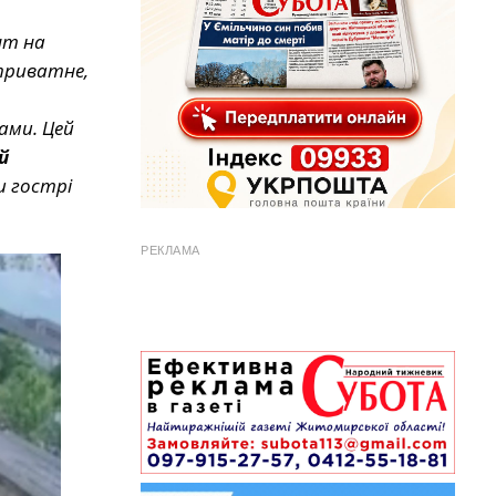
нт на
приватне,
ами. Цей
й
и гострі
РЕКЛАМА