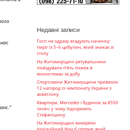
шого
Недавні записи
Гості не одразу вгадують начинку:
 нас
пиріг із 5–6 цибулин, який зникає зі
столу
На Житомирщині рятувальники
ліквідували п’ять пожеж в
екосистемах за добу
Спортсмени Житомирщини привезли
12 нагород із чемпіонату України з
акватлону
Квартири, Mercedes і будинок за $550
анс.”
тисяч: у чому підозрюють
Стефанішину
На Житомирщині виміряли
радіаційний фон 6 серпня: який