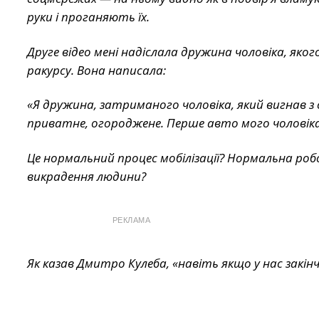
руки і проганяють їх.
Друге відео мені надіслала дружина чоловіка, яко
ракурсу. Вона написала:
«Я дружина, затриманого чоловіка, який вигнав з с
приватне, огороджене. Перше авто мого чоловіка,
Це нормальний процес мобілізації? Нормальна робо
викрадення людини?
РЕКЛАМА
Як казав Дмитро Кулеба, «навіть якщо у нас закін