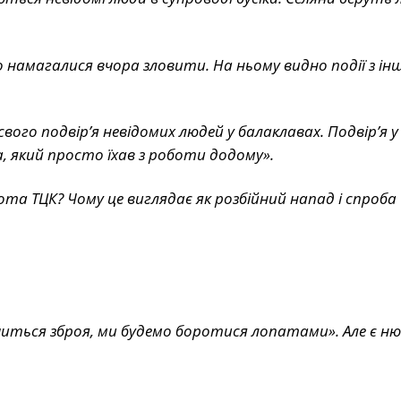
го намагалися вчора зловити. На ньому видно події з ін
вого подвірʼя невідомих людей у балаклавах. Подвірʼя у
 який просто їхав з роботи додому».
та ТЦК? Чому це виглядає як розбійний напад і спроба
читься зброя, ми будемо боротися лопатами». Але є ню