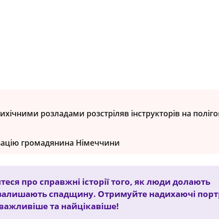
сихічними розладами розстріляв інструкторів на поліго
ізацію громадянина Німеччини
теся про справжні історії того, як люди долають
залишають спадщину. Отримуйте надихаючі порт
йважливіше та найцікавіше!