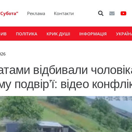
“Субота”
Реклама
Контакти
ЗИВ
ПОЛІТИКА
КРИК ДУШІ
ІНФОРМАЦІЯ
УКРАЇН
026
тами відбивали чоловік
у подвір’ї: відео конфлі