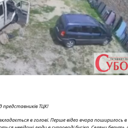
д представників ТЦК!
 вкладається в голові. Перше відео вчора поширилось в
ться невідомі люди в супроводі бусіка. Селяни беруть