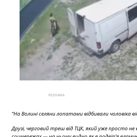
РЕКЛАМА
“На Волині селяни лопатами відбивали чоловіка ві
Друзі, черговий треш від ТЦК, який уже просто не
соцмережах — на ньому видно як в подвірʼя вламую