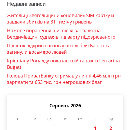
Недавні записи
Жительці Звягельщини «оновили» SIM-картку й
завдали збитків на 31 тисячу гривень
Ножове поранення шиї після застілля: на
Бердичівщині суд взяв під варту підозрюваного
Підліток відкрив вогонь у школі біля Бангкока:
загинули восьмеро людей
Кріштіану Роналду показав свій гараж із Ferrari та
Bugatti
Голова ПриватБанку отримав у липні 4,46 млн грн
зарплати та 653 тис. грн негрошових благ
Серпень 2026
Пн
Вт
Ср
Чт
Пт
Сб
Нд
1
2