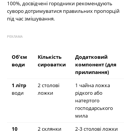
100%, досвідчені городники рекомендують
суворо дотримуватися правильних пропорцій
під час змішування.
РЕКЛАМА
Об’єм
Кількість
Додатковий
води
сироватки
компонент (для
прилипання)
1 літр
2 столові
1 чайна ложка
води
ложки
рідкого або
натертого
господарського
мила
10
2 склянки
2-3 столові ложки