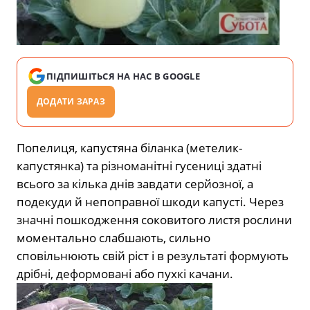
ПІДПИШІТЬСЯ НА НАС В GOOGLE
ДОДАТИ ЗАРАЗ
Попелиця, капустяна біланка (метелик-
капустянка) та різноманітні гусениці здатні
всього за кілька днів завдати серйозної, а
подекуди й непоправної шкоди капусті. Через
значні пошкодження соковитого листя рослини
моментально слабшають, сильно
сповільнюють свій ріст і в результаті формують
дрібні, деформовані або пухкі качани.