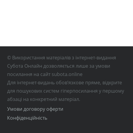
© Використання матеріалів з інтернет-видання
Субота Онлайн дозволяється лише за умови
посилання на сайт subota.online
Для інтернет-видань обов’язкове пряме, відкрите
для пошукових систем гіперпосилання у першому
абзаці на конкретний матеріал.
Умови договору оферти
Конфіденційність