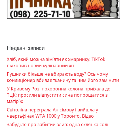
Недавні записи
Хліб, який можна зім’яти як хмаринку: TikTok
підхопив новий кулінарний хіт
Рушники більше не вбирають воду? Ось чому
кондиціонер вбиває тканину та чим його замінити
У Кривому Розі похоронна колона приїхала до
ТЦК: просили відпустити сина попрощатися з
матір’ю
Світоліна переграла Анісімову і вийшла у
чвертьфінал WTA 1000 у Торонто. Відео
Забудьте про забитий злив: одна склянка солі