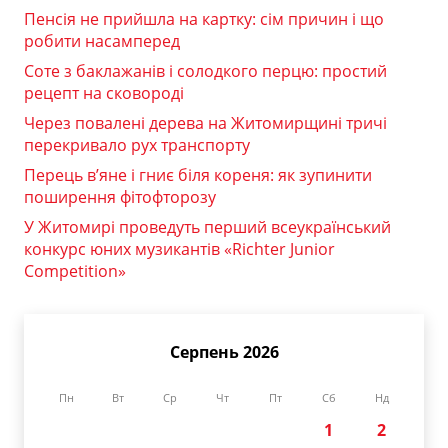
Пенсія не прийшла на картку: сім причин і що
робити насамперед
Соте з баклажанів і солодкого перцю: простий
рецепт на сковороді
Через повалені дерева на Житомирщині тричі
перекривало рух транспорту
Перець в’яне і гниє біля кореня: як зупинити
поширення фітофторозу
У Житомирі проведуть перший всеукраїнський
конкурс юних музикантів «Richter Junior
Competition»
Серпень 2026
Пн
Вт
Ср
Чт
Пт
Сб
Нд
1
2