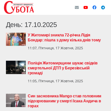
День:
17.10.2025
У Житомирі зникла 72-річна Лідія
Бондар: пішла з дому кілька днів тому
11:07, П’ятниця, 17 Жовтня, 2025
Поліція Житомирщини шукає свідків
смертельної ДТП у Березівській
громаді
11:05, П’ятниця, 17 Жовтня, 2025
Син засновника Mango став головним
підозрюваним у смерті Ісака Андича в
горах