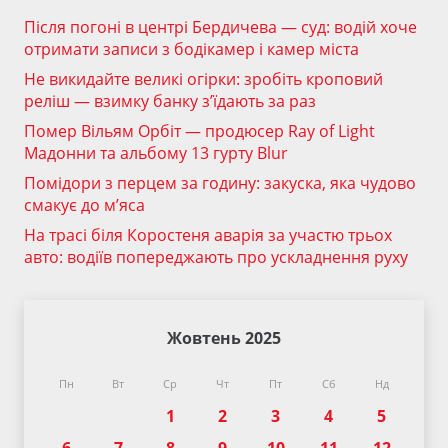
Після погоні в центрі Бердичева — суд: водій хоче
отримати записи з бодікамер і камер міста
Не викидайте великі огірки: зробіть кроповий
реліш — взимку банку з’їдають за раз
Помер Вільям Орбіт — продюсер Ray of Light
Мадонни та альбому 13 гурту Blur
Помідори з перцем за годину: закуска, яка чудово
смакує до м’яса
На трасі біля Коростеня аварія за участю трьох
авто: водіїв попереджають про ускладнення руху
Жовтень 2025
Пн
Вт
Ср
Чт
Пт
Сб
Нд
1
2
3
4
5