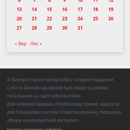
6
7
8
9
10
11
12
13
14
15
16
17
18
19
20
21
22
23
24
25
26
27
28
29
30
31
« Вер
Лис »
© Використання матеріалів з інтернет-видання
Субота Онлайн дозволяється лише за умови
посилання на сайт subota.online
Для інтернет-видань обов’язкове пряме, відкрите
для пошукових систем гіперпосилання у першому
абзаці на конкретний матеріал.
Умови договору оферти