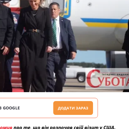
В GOOGLE
ДОДАТИ ЗАРАЗ
домив
про те, що він розпочав свій візит у США.