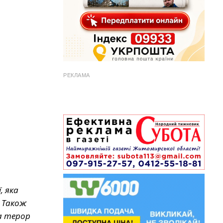
РЕКЛАМА
, яка
 Також
а терор