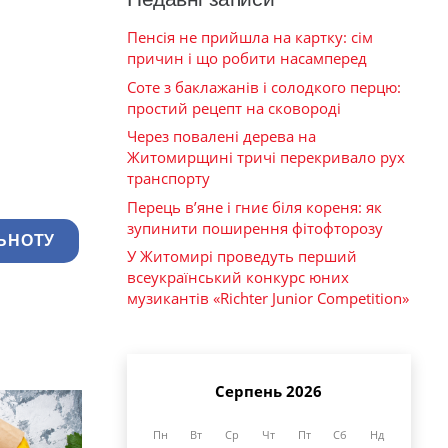
Пенсія не прийшла на картку: сім
причин і що робити насамперед
Соте з баклажанів і солодкого перцю:
простий рецепт на сковороді
Через повалені дерева на
Житомирщині тричі перекривало рух
транспорту
Перець в’яне і гниє біля кореня: як
зупинити поширення фітофторозу
ЬНОТУ
У Житомирі проведуть перший
всеукраїнський конкурс юних
музикантів «Richter Junior Competition»
Серпень 2026
Пн
Вт
Ср
Чт
Пт
Сб
Нд