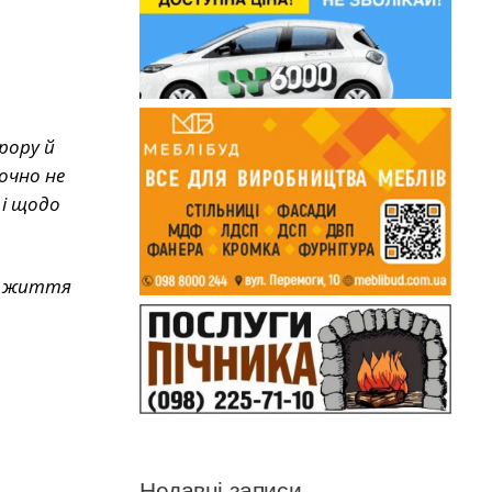
рору й
очно не
 і щодо
ти життя
Недавні записи