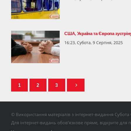
США, Україна та Європа зустрін
16:23, Субота, 9 Серпня, 2025
1
2
3
© Використання матеріалів з інтернет-видання Субота 
Для інтернет-видань обов’язкове пряме, відкрите для 