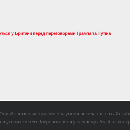
уться у Британії перед переговорами Трампа та Путіна
Онлайн дозволяється лише за умови посилання на сайт subo
пошукових систем гіперпосилання у першому абзаці на конк