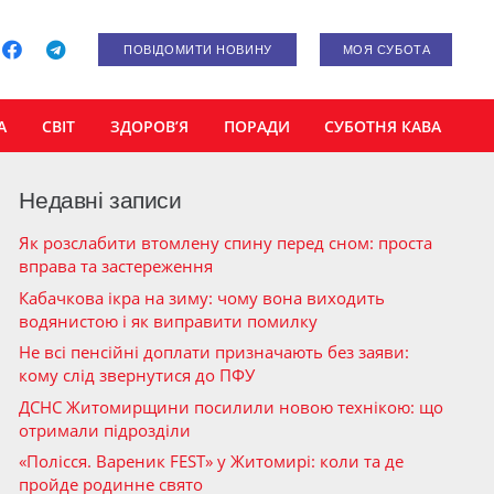
ПОВІДОМИТИ НОВИНУ
МОЯ СУБОТА
А
СВІТ
ЗДОРОВ’Я
ПОРАДИ
СУБОТНЯ КАВА
Недавні записи
Як розслабити втомлену спину перед сном: проста
вправа та застереження
Кабачкова ікра на зиму: чому вона виходить
водянистою і як виправити помилку
Не всі пенсійні доплати призначають без заяви:
кому слід звернутися до ПФУ
ДСНС Житомирщини посилили новою технікою: що
отримали підрозділи
«Полісся. Вареник FEST» у Житомирі: коли та де
пройде родинне свято