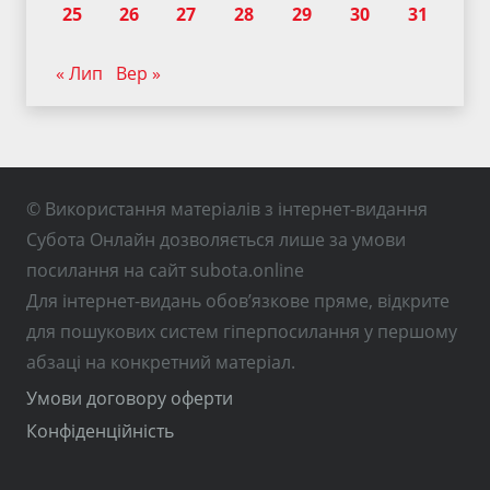
25
26
27
28
29
30
31
« Лип
Вер »
© Використання матеріалів з інтернет-видання
Субота Онлайн дозволяється лише за умови
посилання на сайт subota.online
Для інтернет-видань обов’язкове пряме, відкрите
для пошукових систем гіперпосилання у першому
абзаці на конкретний матеріал.
Умови договору оферти
Конфіденційність