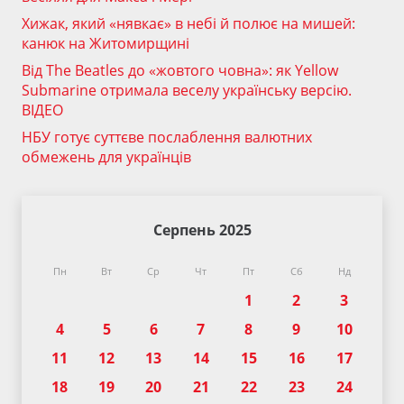
Хижак, який «нявкає» в небі й полює на мишей:
канюк на Житомирщині
Від The Beatles до «жовтого човна»: як Yellow
Submarine отримала веселу українську версію.
ВІДЕО
НБУ готує суттєве послаблення валютних
обмежень для українців
Серпень 2025
Пн
Вт
Ср
Чт
Пт
Сб
Нд
1
2
3
4
5
6
7
8
9
10
11
12
13
14
15
16
17
18
19
20
21
22
23
24