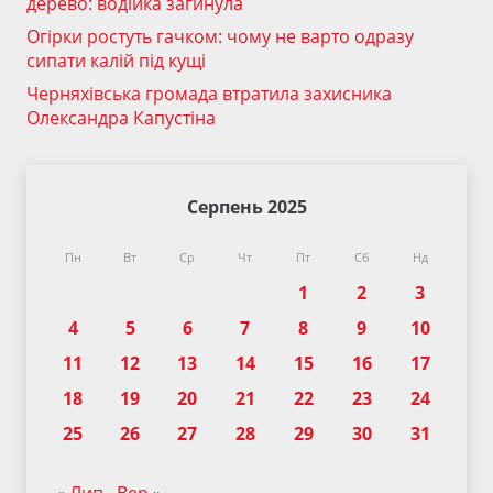
дерево: водійка загинула
Огірки ростуть гачком: чому не варто одразу
сипати калій під кущі
Черняхівська громада втратила захисника
Олександра Капустіна
Серпень 2025
Пн
Вт
Ср
Чт
Пт
Сб
Нд
1
2
3
4
5
6
7
8
9
10
11
12
13
14
15
16
17
18
19
20
21
22
23
24
25
26
27
28
29
30
31
« Лип
Вер »