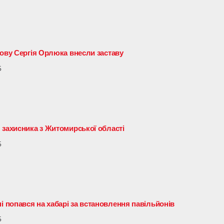
лову Сергія Орлюка внесли заставу
5
 захисника з Житомирської області
5
попався на хабарі за встановлення павільйонів
5