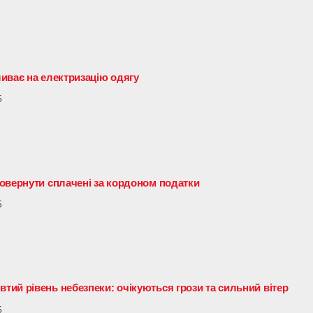
иває на електризацію одягу
5
овернути сплачені за кордоном податки
5
ий рівень небезпеки: очікуються грози та сильний вітер
5