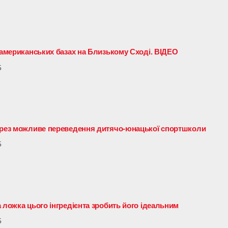
о американських базах на Близькому Сході. ВІДЕО
5
через можливе переведення дитячо-юнацької спортшколи
5
 ложка цього інгредієнта зробить його ідеальним
5