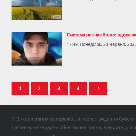
Система не знає болю: вдова з
17:49, Понеділок, 23 Червня, 202
1
2
3
4
© Використання матеріалів з інтернет-видання Субота 
Для інтернет-видань обов’язкове пряме, відкрите для 