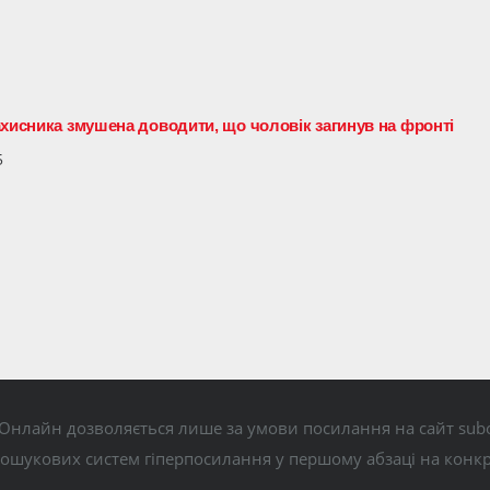
ахисника змушена доводити, що чоловік загинув на фронті
5
Онлайн дозволяється лише за умови посилання на сайт subo
пошукових систем гіперпосилання у першому абзаці на конк