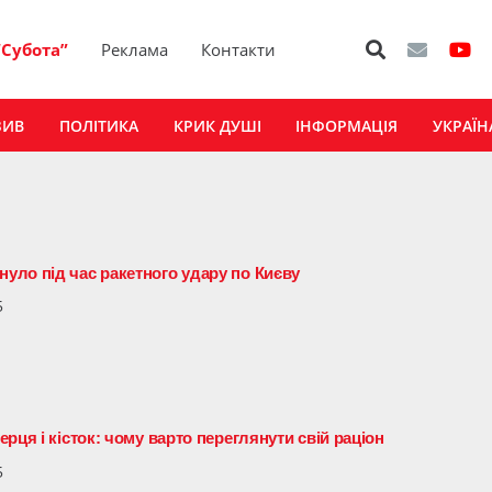
“Субота”
Реклама
Контакти
ЗИВ
ПОЛІТИКА
КРИК ДУШІ
ІНФОРМАЦІЯ
УКРАЇН
ло під час ракетного удару по Києву
5
рця і кісток: чому варто переглянути свій раціон
5