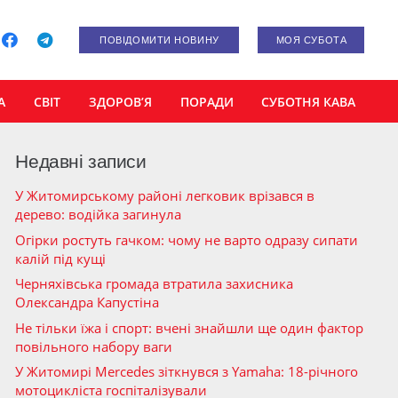
ПОВІДОМИТИ НОВИНУ
МОЯ СУБОТА
А
СВІТ
ЗДОРОВ’Я
ПОРАДИ
СУБОТНЯ КАВА
Недавні записи
У Житомирському районі легковик врізався в
дерево: водійка загинула
Огірки ростуть гачком: чому не варто одразу сипати
калій під кущі
Черняхівська громада втратила захисника
Олександра Капустіна
Не тільки їжа і спорт: вчені знайшли ще один фактор
повільного набору ваги
У Житомирі Mercedes зіткнувся з Yamaha: 18-річного
мотоцикліста госпіталізували