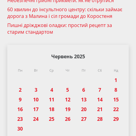
Небезпечні грибні прикмети: як не отруїтися
60 хвилин до інсультного центру: скільки займає
дорога з Малина і сіл громади до Коростеня
Пишні дріжджові оладки: простий рецепт за
старим стандартом
Червень 2025
Пн
Вт
Ср
Чт
Пт
Сб
Нд
1
2
3
4
5
6
7
8
9
10
11
12
13
14
15
16
17
18
19
20
21
22
23
24
25
26
27
28
29
30