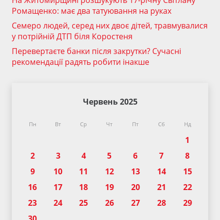
На Житомирщині розшукують 17-річну Світлану
Ромащенко: має два татуювання на руках
Семеро людей, серед них двоє дітей, травмувалися
у потрійній ДТП біля Коростеня
Перевертаєте банки після закрутки? Сучасні
рекомендації радять робити інакше
Червень 2025
Пн
Вт
Ср
Чт
Пт
Сб
Нд
1
2
3
4
5
6
7
8
9
10
11
12
13
14
15
16
17
18
19
20
21
22
23
24
25
26
27
28
29
30