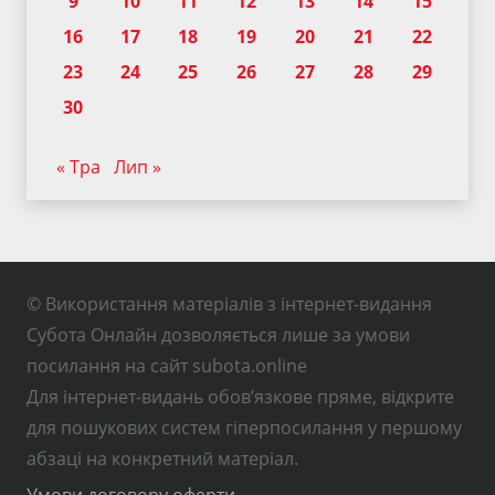
9
10
11
12
13
14
15
16
17
18
19
20
21
22
23
24
25
26
27
28
29
30
« Тра
Лип »
© Використання матеріалів з інтернет-видання
Субота Онлайн дозволяється лише за умови
посилання на сайт subota.online
Для інтернет-видань обов’язкове пряме, відкрите
для пошукових систем гіперпосилання у першому
абзаці на конкретний матеріал.