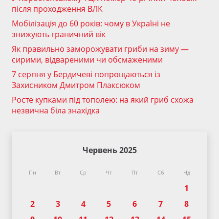
після проходження ВЛК
Мобілізація до 60 років: чому в Україні не
знижують граничний вік
Як правильно заморожувати гриби на зиму —
сирими, відвареними чи обсмаженими
7 серпня у Бердичеві попрощаються із
Захисником Дмитром Плаксюком
Росте купками під тополею: на який гриб схожа
незвична біла знахідка
Червень 2025
Пн
Вт
Ср
Чт
Пт
Сб
Нд
1
2
3
4
5
6
7
8