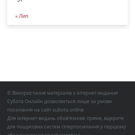
« Лип
© Використання матеріалів з інтернет-видання
Субота Онлайн дозволяється лише за умови
посилання на сайт subota.online
Для інтернет-видань обов’язкове пряме, відкрите
для пошукових систем гіперпосилання у першому
абзаці на конкретний матеріал.