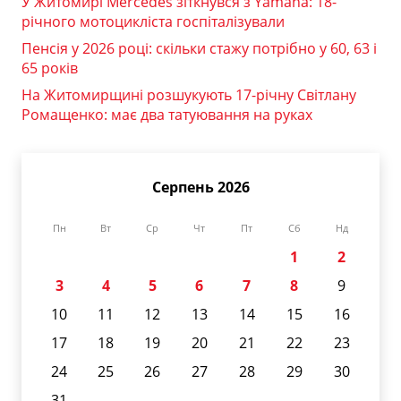
У Житомирі Mercedes зіткнувся з Yamaha: 18-
річного мотоцикліста госпіталізували
Пенсія у 2026 році: скільки стажу потрібно у 60, 63 і
65 років
На Житомирщині розшукують 17-річну Світлану
Ромащенко: має два татуювання на руках
Серпень 2026
Пн
Вт
Ср
Чт
Пт
Сб
Нд
1
2
3
4
5
6
7
8
9
10
11
12
13
14
15
16
17
18
19
20
21
22
23
24
25
26
27
28
29
30
31