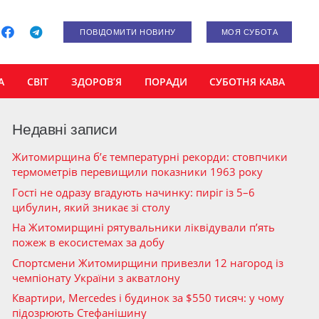
ПОВІДОМИТИ НОВИНУ
МОЯ СУБОТА
А
СВІТ
ЗДОРОВ’Я
ПОРАДИ
СУБОТНЯ КАВА
Недавні записи
Житомирщина б’є температурні рекорди: стовпчики
термометрів перевищили показники 1963 року
Гості не одразу вгадують начинку: пиріг із 5–6
цибулин, який зникає зі столу
На Житомирщині рятувальники ліквідували п’ять
пожеж в екосистемах за добу
Спортсмени Житомирщини привезли 12 нагород із
чемпіонату України з акватлону
Квартири, Mercedes і будинок за $550 тисяч: у чому
підозрюють Стефанішину