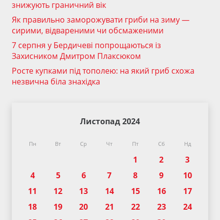
знижують граничний вік
Як правильно заморожувати гриби на зиму —
сирими, відвареними чи обсмаженими
7 серпня у Бердичеві попрощаються із
Захисником Дмитром Плаксюком
Росте купками під тополею: на який гриб схожа
незвична біла знахідка
Листопад 2024
Пн
Вт
Ср
Чт
Пт
Сб
Нд
1
2
3
4
5
6
7
8
9
10
11
12
13
14
15
16
17
18
19
20
21
22
23
24