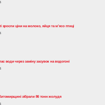
4
і зросли ціни на молоко, яйця та м’ясо птиці
4
ас води через заміну засувок на водогоні
4
Житомирщині зібрали 86 тонн жолудя
4