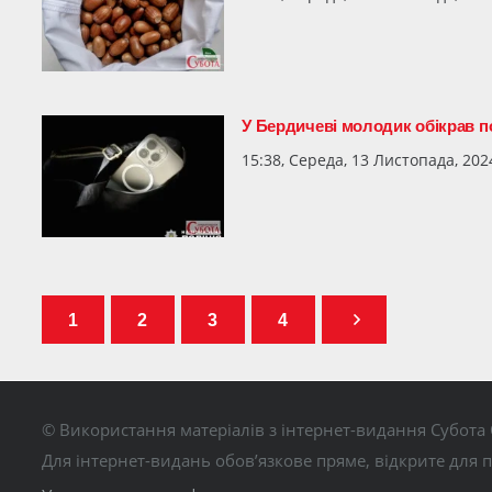
У Бердичеві молодик обікрав п
15:38, Середа, 13 Листопада, 202
1
2
3
4
© Використання матеріалів з інтернет-видання Субота 
Для інтернет-видань обов’язкове пряме, відкрите для 