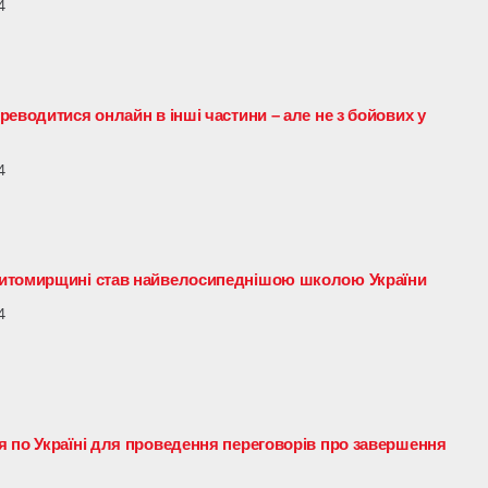
4
еводитися онлайн в інші частини – але не з бойових у
4
Житомирщині став найвелосипеднішою школою України
4
 по Україні для проведення переговорів про завершення