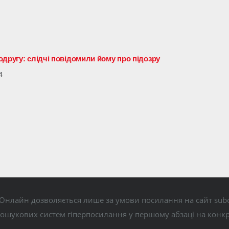
одругу: слідчі повідомили йому про підозру
4
Онлайн дозволяється лише за умови посилання на сайт subo
пошукових систем гіперпосилання у першому абзаці на конк