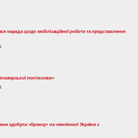
ася нарада щодо мобілізаційної роботи та представлення
4
итомирської політехніки»
4
и здобула «бронзу» на чемпіонаті України з