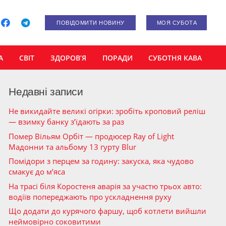
ПОВІДОМИТИ НОВИНУ
МОЯ СУБОТА
А
СВІТ
ЗДОРОВ’Я
ПОРАДИ
СУБОТНЯ КАВА
Недавні записи
Не викидайте великі огірки: зробіть кроповий реліш
— взимку банку з’їдають за раз
Помер Вільям Орбіт — продюсер Ray of Light
Мадонни та альбому 13 гурту Blur
Помідори з перцем за годину: закуска, яка чудово
смакує до м’яса
На трасі біля Коростеня аварія за участю трьох авто:
водіїв попереджають про ускладнення руху
Що додати до курячого фаршу, щоб котлети вийшли
неймовірно соковитими