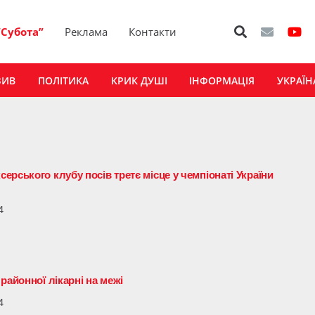
“Субота”
Реклама
Контакти
ЗИВ
ПОЛІТИКА
КРИК ДУШІ
ІНФОРМАЦІЯ
УКРАЇН
рського клубу посів третє місце у чемпіонаті України
4
районної лікарні на межі
4