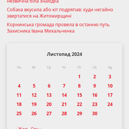
незвична біла знахідка
Собака вкусила або кіт подряпав: куди негайно
звертатися на Житомирщині
Корнинська громада провела в останню путь
Захисника Івана Михальченка
Листопад 2024
Пн
Вт
Ср
Чт
Пт
Сб
Нд
1
2
3
4
5
6
7
8
9
10
11
12
13
14
15
16
17
18
19
20
21
22
23
24
25
26
27
28
29
30
« Жов
Гру »