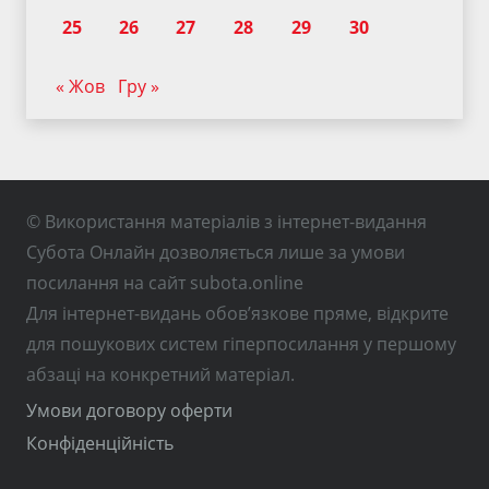
25
26
27
28
29
30
« Жов
Гру »
© Використання матеріалів з інтернет-видання
Субота Онлайн дозволяється лише за умови
посилання на сайт subota.online
Для інтернет-видань обов’язкове пряме, відкрите
для пошукових систем гіперпосилання у першому
абзаці на конкретний матеріал.
Умови договору оферти
Конфіденційність