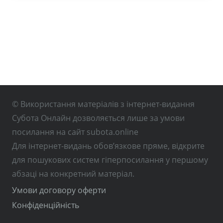
© Використання матеріалів з інтернет-видання
Субота Онлайн дозволяється лише за умови
посилання на сайт subota.online
Для інтернет-видань обов’язкове пряме, відкрите
для пошукових систем гіперпосилання у першому
абзаці на конкретний матеріал.
Умови договору оферти
Конфіденційність