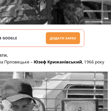
В GOOGLE
ДОДАТИ ЗАРАЗ
ати.
ела Прловецьке –
Юзеф Крижанівський
, 1966 року