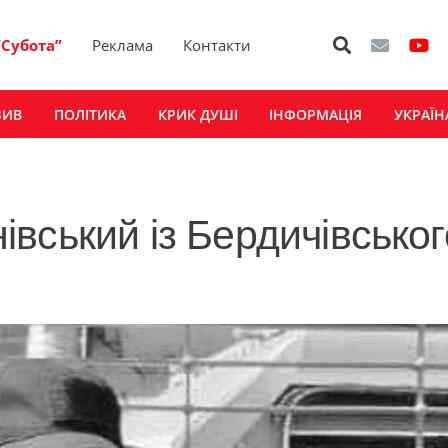
“Субота”
Реклама
Контакти
ЗИВ
ПОЛІТИКА
КРИК ДУШІ
ІНФОРМАЦІЯ
УКРАЇН
вський із Бердичівськог