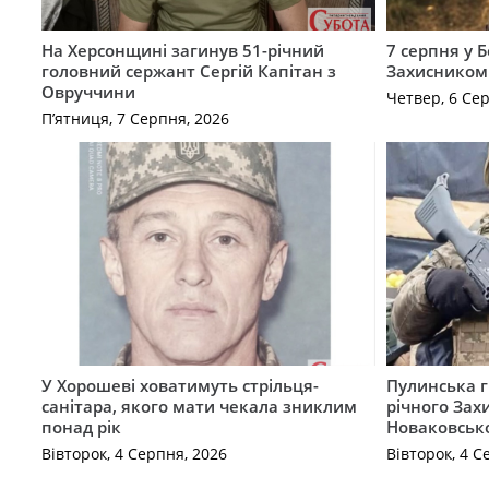
На Херсонщині загинув 51-річний
7 серпня у 
головний сержант Сергій Капітан з
Захисником
Овруччини
Четвер, 6 Се
П’ятниця, 7 Серпня, 2026
У Хорошеві ховатимуть стрільця-
Пулинська г
санітара, якого мати чекала зниклим
річного Зах
понад рік
Новаковськ
Вівторок, 4 Серпня, 2026
Вівторок, 4 С