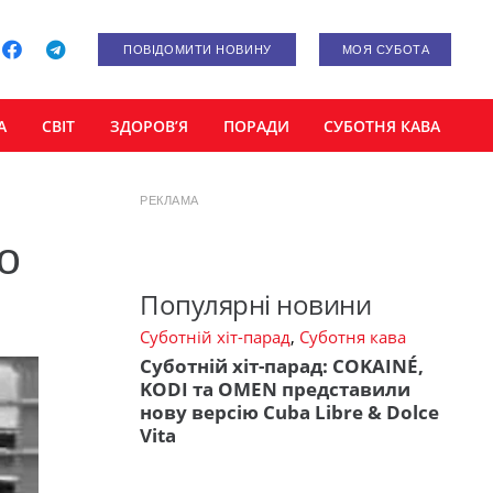
ПОВІДОМИТИ НОВИНУ
МОЯ СУБОТА
А
СВІТ
ЗДОРОВ’Я
ПОРАДИ
СУБОТНЯ КАВА
РЕКЛАМА
о
Популярні новини
Суботній хіт-парад
,
Суботня кава
Суботній хіт-парад: COKAINÉ,
KODI та OMEN представили
нову версію Cuba Libre & Dolce
Vita