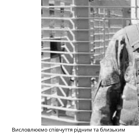
Висловлюємо співчуття рідним та близьким