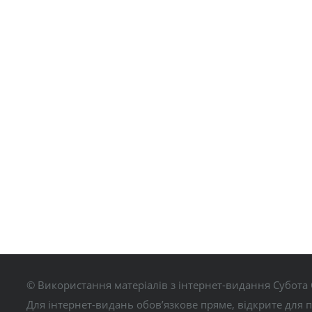
© Використання матеріалів з інтернет-видання Субота 
Для інтернет-видань обов’язкове пряме, відкрите для 