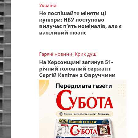
Україна
Не поспішайте міняти ці
купюри: НБУ поступово
вилучає п’ять номіналів, але є
важливий нюанс
Гарячі новини
,
Крик душі
На Херсонщині загинув 51-
річний головний сержант
Сергій Капітан з Овруччини