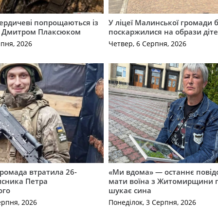
Бердичеві попрощаються із
У ліцеї Малинської громади 
 Дмитром Плаксюком
поскаржилися на образи діте
рпня, 2026
Четвер, 6 Серпня, 2026
ромада втратила 26-
«Ми вдома» — останнє повід
исника Петра
мати воїна з Житомирщини п
ого
шукає сина
ерпня, 2026
Понеділок, 3 Серпня, 2026