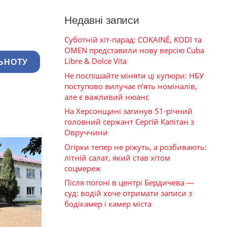
Недавні записи
Суботній хіт-парад: COKAINÉ, KODI та
OMEN представили нову версію Cuba
Libre & Dolce Vita
ЬНОТУ
Не поспішайте міняти ці купюри: НБУ
поступово вилучає п’ять номіналів,
але є важливий нюанс
На Херсонщині загинув 51-річний
головний сержант Сергій Капітан з
Овруччини
Огірки тепер не ріжуть, а розбивають:
літній салат, який став хітом
соцмереж
Після погоні в центрі Бердичева —
суд: водій хоче отримати записи з
бодікамер і камер міста