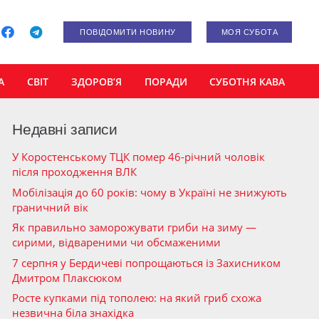
ПОВІДОМИТИ НОВИНУ
МОЯ СУБОТА
А
СВІТ
ЗДОРОВ’Я
ПОРАДИ
СУБОТНЯ КАВА
Недавні записи
У Коростенському ТЦК помер 46-річний чоловік
після проходження ВЛК
Мобілізація до 60 років: чому в Україні не знижують
граничний вік
Як правильно заморожувати гриби на зиму —
сирими, відвареними чи обсмаженими
7 серпня у Бердичеві попрощаються із Захисником
Дмитром Плаксюком
Росте купками під тополею: на який гриб схожа
незвична біла знахідка