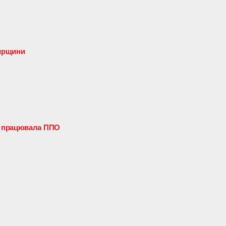
мирщини
» працювала ППО