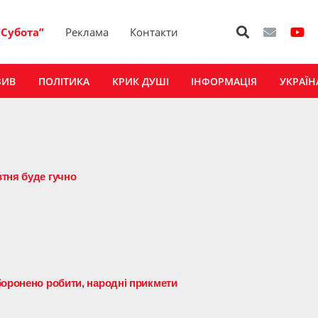
“Субота”
Реклама
Контакти
ЗИВ
ПОЛІТИКА
КРИК ДУШІ
ІНФОРМАЦІЯ
УКРАЇН
тня буде гучно
боронено робити, народні прикмети