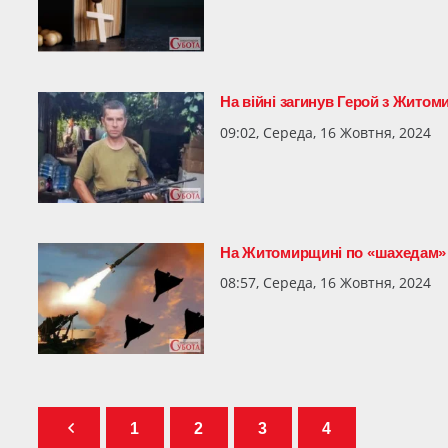
На війні загинув Герой з Жито
09:02, Середа, 16 Жовтня, 2024
На Житомирщині по «шахедам
08:57, Середа, 16 Жовтня, 2024
1
2
3
4