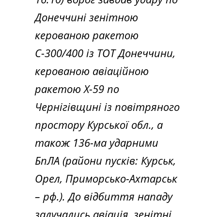
Донеччині зенітною
керованою ракетою
С-300/400 із ТОТ Донеччини,
керованою авіаційною
ракетою Х-59 по
Чернігівщині із повітряного
простору Курської обл., а
також 136-ма ударними
БпЛА (райони пусків: Курськ,
Орел, Приморсько-Ахтарськ
– рф.). До відбиття нападу
залучались авіація, зенітні