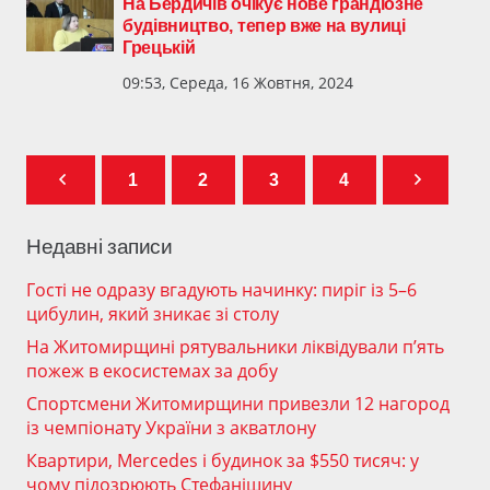
На Бердичів очікує нове грандіозне
будівництво, тепер вже на вулиці
Грецькій
09:53, Середа, 16 Жовтня, 2024
1
2
3
4
Недавні записи
Гості не одразу вгадують начинку: пиріг із 5–6
цибулин, який зникає зі столу
На Житомирщині рятувальники ліквідували п’ять
пожеж в екосистемах за добу
Спортсмени Житомирщини привезли 12 нагород
із чемпіонату України з акватлону
Квартири, Mercedes і будинок за $550 тисяч: у
чому підозрюють Стефанішину