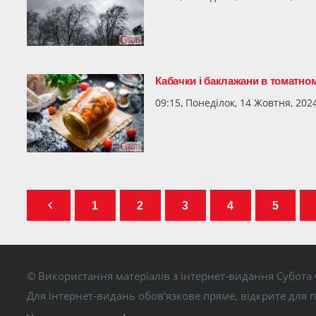
Кабачки і баклажани в томатном
09:15, Понеділок, 14 Жовтня, 202
1
2
3
4
5
© Використання матеріалів з інтернет-видання Субота 
Для інтернет-видань обов’язкове пряме, відкрите для 