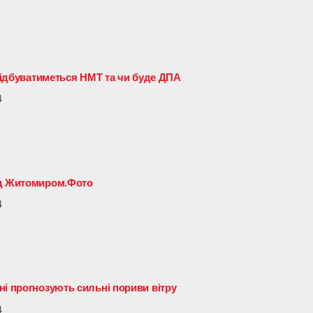
 відбуватиметься НМТ та чи буде ДПА
4
ід Житомиром.Фото
4
ні прогнозують сильні пориви вітру
4