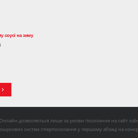
у соусі на зиму
4
Онлайн дозволяється лише за умови посилання на сайт subo
пошукових систем гіперпосилання у першому абзаці на конк