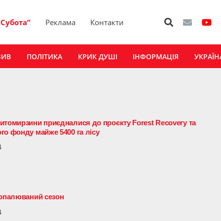
“Субота”
Реклама
Контакти
ЗИВ
ПОЛІТИКА
КРИК ДУШІ
ІНФОРМАЦІЯ
УКРАЇН
итомирзини приєдналися до проєкту Forest Recovery та
го фонду майже 5400 га лісу
4
 опалюваний сезон
4