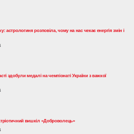
у: астрологиня розповіла, чому на нас чекає енергія змін і
4
і здобули медалі на чемпіонаті України з важкої
4
патріотичний вишкіл «Доброволець»
4