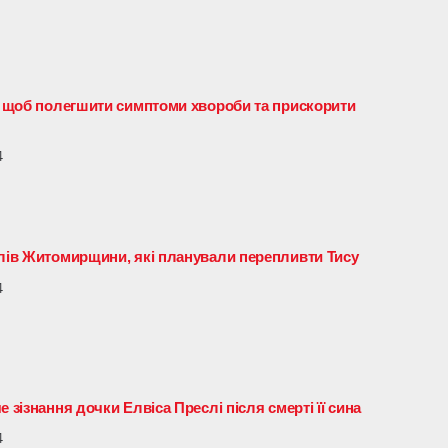
я, щоб полегшити симптоми хвороби та прискорити
4
елів Житомирщини, які планували перепливти Тису
4
 зізнання дочки Елвіса Преслі після смерті її сина
4