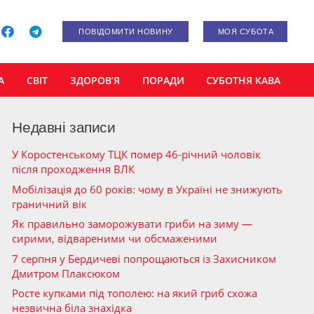
ПОВІДОМИТИ НОВИНУ
МОЯ СУБОТА
А
СВІТ
ЗДОРОВ’Я
ПОРАДИ
СУБОТНЯ КАВА
Недавні записи
У Коростенському ТЦК помер 46-річний чоловік
після проходження ВЛК
Мобілізація до 60 років: чому в Україні не знижують
граничний вік
Як правильно заморожувати гриби на зиму —
сирими, відвареними чи обсмаженими
7 серпня у Бердичеві попрощаються із Захисником
Дмитром Плаксюком
Росте купками під тополею: на який гриб схожа
незвична біла знахідка