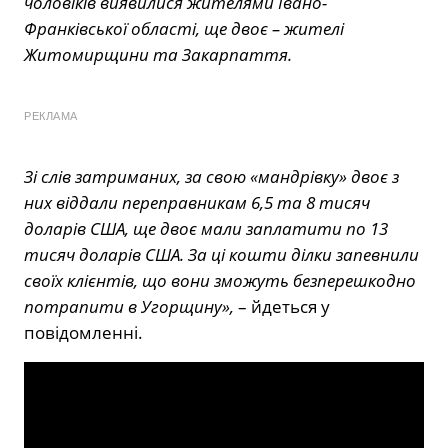
чоловіків виявилися жителями Івано-
Франківської області, ще двоє – жителі
Житомирщини та Закарпаття.
РЕКЛАМА
Зі слів затриманих, за свою «мандрівку» двоє з
них віддали переправникам 6,5 та 8 тисяч
доларів США, ще двоє мали заплатити по 13
тисяч доларів США. За ці кошти ділки запевнили
своїх клієнтів, що вони зможуть безперешкодно
потрапити в Угорщину»,
– йдеться у
повідомленні.