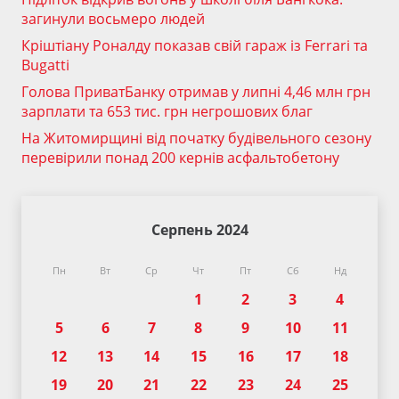
загинули восьмеро людей
Кріштіану Роналду показав свій гараж із Ferrari та
Bugatti
Голова ПриватБанку отримав у липні 4,46 млн грн
зарплати та 653 тис. грн негрошових благ
На Житомирщині від початку будівельного сезону
перевірили понад 200 кернів асфальтобетону
Серпень 2024
Пн
Вт
Ср
Чт
Пт
Сб
Нд
1
2
3
4
5
6
7
8
9
10
11
12
13
14
15
16
17
18
19
20
21
22
23
24
25