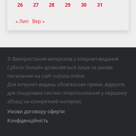
26
27
28
29
30
31
« Лип
Вер »
© Використання матеріалів з інтернет-видання
Субота Онлайн дозволяється лише за умови
посилання на сайт subota.online
Для інтернет-видань обов’язкове пряме, відкрите
для пошукових систем гіперпосилання у першому
абзаці на конкретний матеріал.
Умови договору оферти
Конфіденційність