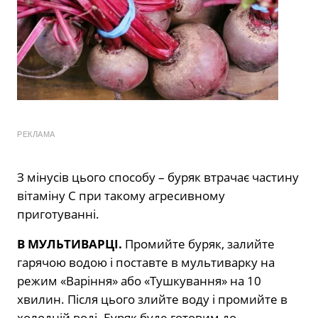
РЕКЛАМА
З мінусів цього способу – буряк втрачає частину
вітаміну С при такому агресивному
приготуванні.
В МУЛЬТИВАРЦІ.
Промийте буряк, залийте
гарячою водою і поставте в мультиварку на
режим «Варіння» або «Тушкування» на 10
хвилин. Після цього злийте воду і промийте в
холодній воді. Буряк буде готовим до