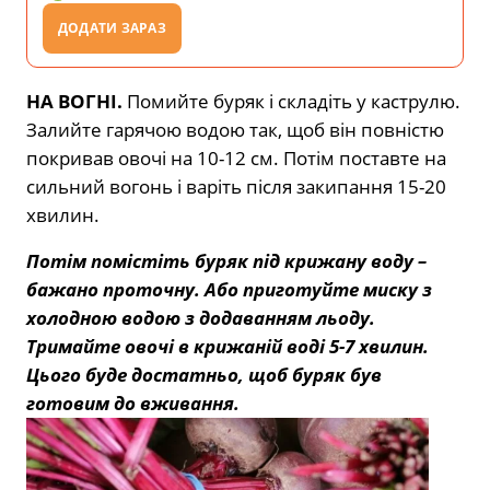
ДОДАТИ ЗАРАЗ
НА ВОГНІ.
Помийте буряк і складіть у каструлю.
Залийте гарячою водою так, щоб він повністю
покривав овочі на 10-12 см. Потім поставте на
сильний вогонь і варіть після закипання 15-20
хвилин.
Потім помістіть буряк під крижану воду –
бажано проточну. Або приготуйте миску з
холодною водою з додаванням льоду.
Тримайте овочі в крижаній воді 5-7 хвилин.
Цього буде достатньо, щоб буряк був
готовим до вживання.