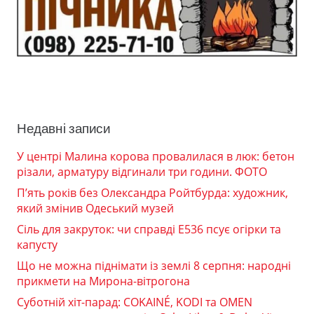
Недавні записи
У центрі Малина корова провалилася в люк: бетон
різали, арматуру відгинали три години. ФОТО
П’ять років без Олександра Ройтбурда: художник,
який змінив Одеський музей
Сіль для закруток: чи справді Е536 псує огірки та
капусту
Що не можна піднімати із землі 8 серпня: народні
прикмети на Мирона-вітрогона
Суботній хіт-парад: COKAINÉ, KODI та OMEN