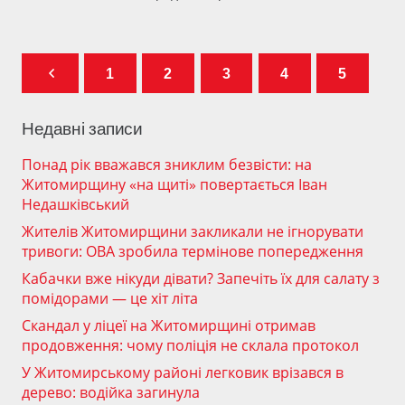
1
2
3
4
5
Недавні записи
Понад рік вважався зниклим безвісти: на
Житомирщину «на щиті» повертається Іван
Недашківський
Жителів Житомирщини закликали не ігнорувати
тривоги: ОВА зробила термінове попередження
Кабачки вже нікуди дівати? Запечіть їх для салату з
помідорами — це хіт літа
Скандал у ліцеї на Житомирщині отримав
продовження: чому поліція не склала протокол
У Житомирському районі легковик врізався в
дерево: водійка загинула