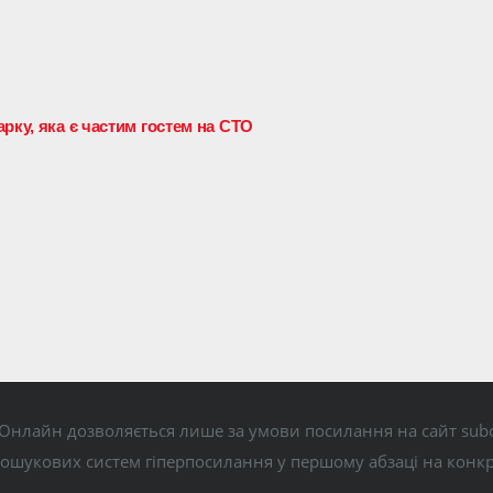
рку, яка є частим гостем на СТО
Онлайн дозволяється лише за умови посилання на сайт subo
пошукових систем гіперпосилання у першому абзаці на конк