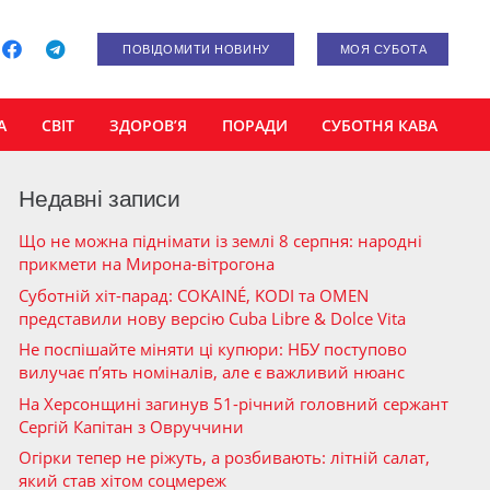
ПОВІДОМИТИ НОВИНУ
МОЯ СУБОТА
А
СВІТ
ЗДОРОВ’Я
ПОРАДИ
СУБОТНЯ КАВА
Недавні записи
Що не можна піднімати із землі 8 серпня: народні
прикмети на Мирона-вітрогона
Суботній хіт-парад: COKAINÉ, KODI та OMEN
представили нову версію Cuba Libre & Dolce Vita
Не поспішайте міняти ці купюри: НБУ поступово
вилучає п’ять номіналів, але є важливий нюанс
На Херсонщині загинув 51-річний головний сержант
Сергій Капітан з Овруччини
Огірки тепер не ріжуть, а розбивають: літній салат,
який став хітом соцмереж