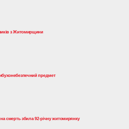
сників з Житомирщини
вибухонебезпечний предмет
 на смерть збила 92-річну житомирянку