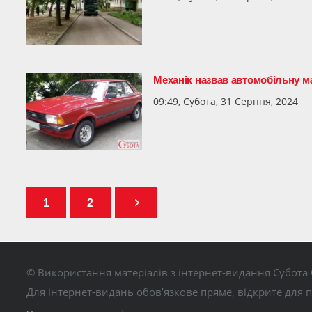
Механік назвав автомобільну ма
09:49, Субота, 31 Серпня, 2024
1
2
© Використання матеріалів з інтернет-видання Субота 
Для інтернет-видань обов’язкове пряме, відкрите для 