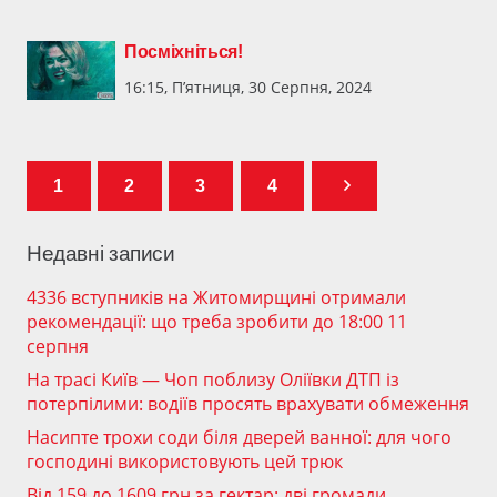
Посміхніться!
16:15, П’ятниця, 30 Серпня, 2024
1
2
3
4
Недавні записи
4336 вступників на Житомирщині отримали
рекомендації: що треба зробити до 18:00 11
серпня
На трасі Київ — Чоп поблизу Оліївки ДТП із
потерпілими: водіїв просять врахувати обмеження
Насипте трохи соди біля дверей ванної: для чого
господині використовують цей трюк
Від 159 до 1609 грн за гектар: дві громади