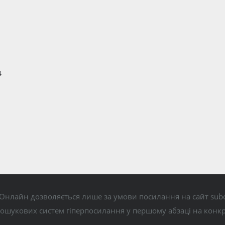
4
Онлайн дозволяється лише за умови посилання на сайт subo
пошукових систем гіперпосилання у першому абзаці на конк