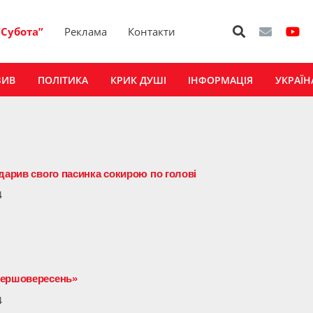
“Субота”
Реклама
Контакти
ЗИВ
ПОЛІТИКА
КРИК ДУШІ
ІНФОРМАЦІЯ
УКРАЇН
вдарив свого пасинка сокирою по голові
4
Першовересень»
4