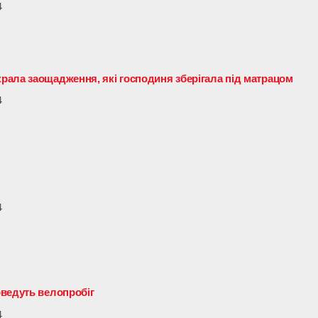
4
ала заощадження, які господиня зберігала під матрацом
4
4
ведуть велопробіг
4