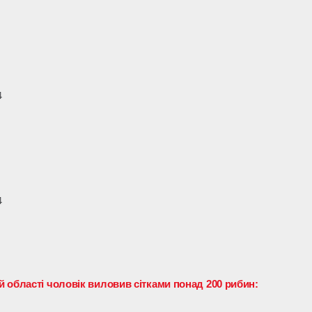
4
4
 області чоловік виловив сітками понад 200 рибин: