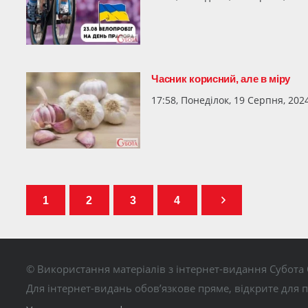
Часник корисний, але в міру
17:58, Понеділок, 19 Серпня, 202
1
2
3
4
© Використання матеріалів з інтернет-видання Субота 
Для інтернет-видань обов’язкове пряме, відкрите для 