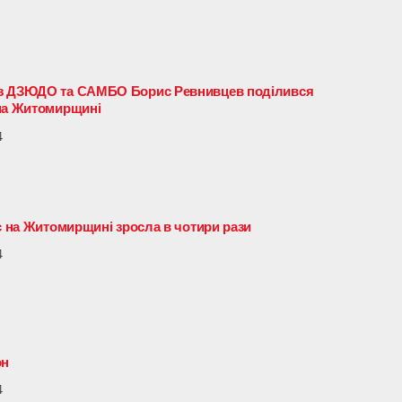
 з ДЗЮДО та САМБО Борис Ревнивцев поділився
 на Житомирщині
4
с на Житомирщині зросла в чотири рази
4
он
4