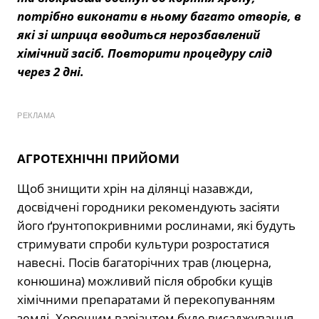
потрібно виконати в ньому багато отворів, в
які зі шприца вводиться нерозбавлений
хімічний засіб. Повторити процедуру слід
через 2 дні.
РЕКЛАМА
АГРОТЕХНІЧНІ ПРИЙОМИ
Щоб знищити хрін на ділянці назавжди,
досвідчені городники рекомендують засіяти
його ґрунтопокривними рослинами, які будуть
стримувати спроби культури розростатися
навесні. Посів багаторічних трав (люцерна,
конюшина) можливий після обробки кущів
хімічними препаратами й перекопуванням
землі. Хорошим варіантом буде висаджування