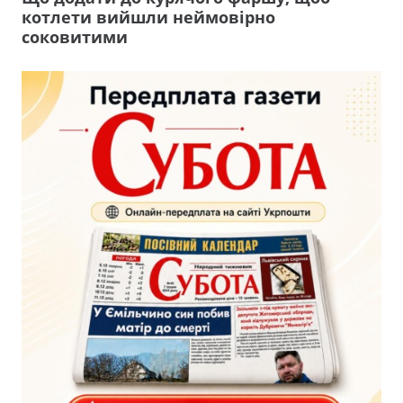
котлети вийшли неймовірно
соковитими