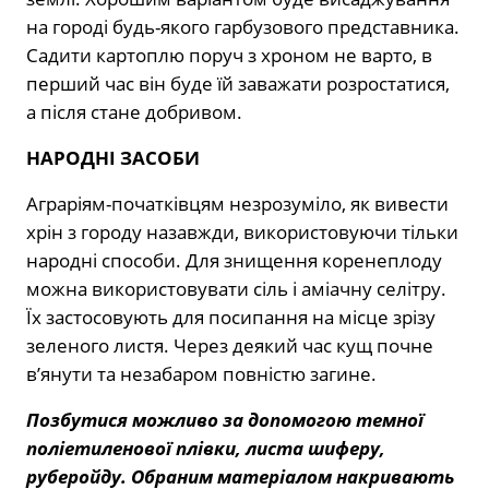
на городі будь-якого гарбузового представника.
Садити картоплю поруч з хроном не варто, в
перший час він буде їй заважати розростатися,
а після стане добривом.
НАРОДНІ ЗАСОБИ
Аграріям-початківцям незрозуміло, як вивести
хрін з городу назавжди, використовуючи тільки
народні способи. Для знищення коренеплоду
можна використовувати сіль і аміачну селітру.
Їх застосовують для посипання на місце зрізу
зеленого листя. Через деякий час кущ почне
в’янути та незабаром повністю загине.
Позбутися можливо за допомогою темної
поліетиленової плівки, листа шиферу,
руберойду. Обраним матеріалом накривають