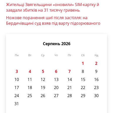
Жительці Звягельщини «оновили» SIM-картку й
завдали збитків на 31 тисячу гривень
Ножове поранення шиї після застілля: на
Бердичівщині суд взяв під варту підозрюваного
Серпень 2026
Пн
Вт
Ср
Чт
Пт
Сб
Нд
1
2
3
4
5
6
7
8
9
10
11
12
13
14
15
16
17
18
19
20
21
22
23
24
25
26
27
28
29
30
31