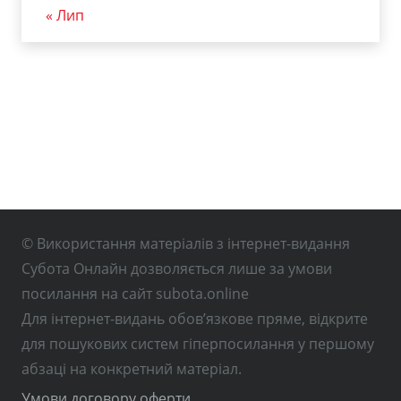
« Лип
© Використання матеріалів з інтернет-видання
Субота Онлайн дозволяється лише за умови
посилання на сайт subota.online
Для інтернет-видань обов’язкове пряме, відкрите
для пошукових систем гіперпосилання у першому
абзаці на конкретний матеріал.
Умови договору оферти