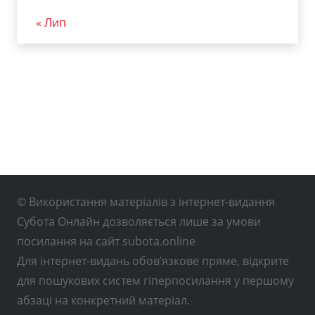
« Лип
© Використання матеріалів з інтернет-видання
Субота Онлайн дозволяється лише за умови
посилання на сайт subota.online
Для інтернет-видань обов’язкове пряме, відкрите
для пошукових систем гіперпосилання у першому
абзаці на конкретний матеріал.