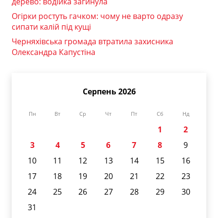
дерево: водійка загинула
Огірки ростуть гачком: чому не варто одразу
сипати калій під кущі
Черняхівська громада втратила захисника
Олександра Капустіна
Серпень 2026
Пн
Вт
Ср
Чт
Пт
Сб
Нд
1
2
3
4
5
6
7
8
9
10
11
12
13
14
15
16
17
18
19
20
21
22
23
24
25
26
27
28
29
30
31