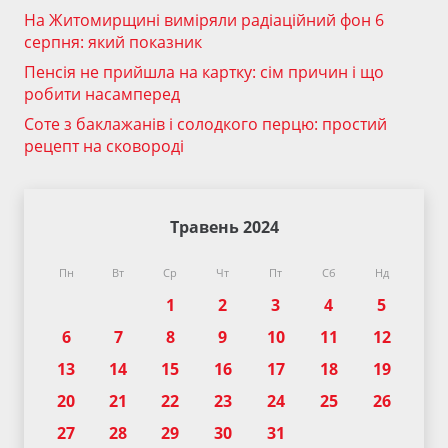
На Житомирщині виміряли радіаційний фон 6
серпня: який показник
Пенсія не прийшла на картку: сім причин і що
робити насамперед
Соте з баклажанів і солодкого перцю: простий
рецепт на сковороді
Травень 2024
Пн
Вт
Ср
Чт
Пт
Сб
Нд
1
2
3
4
5
6
7
8
9
10
11
12
13
14
15
16
17
18
19
20
21
22
23
24
25
26
27
28
29
30
31