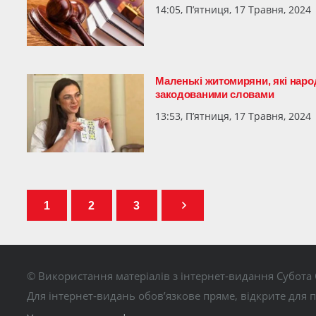
14:05, П’ятниця, 17 Травня, 2024
Маленькі житомиряни, які нар
закодованими словами
13:53, П’ятниця, 17 Травня, 2024
1
2
3
© Використання матеріалів з інтернет-видання Субота 
Для інтернет-видань обов’язкове пряме, відкрите для 