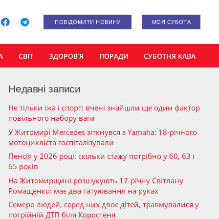
ПОВІДОМИТИ НОВИНУ
МОЯ СУБОТА
А
СВІТ
ЗДОРОВ’Я
ПОРАДИ
СУБОТНЯ КАВА
Недавні записи
Не тільки їжа і спорт: вчені знайшли ще один фактор
повільного набору ваги
У Житомирі Mercedes зіткнувся з Yamaha: 18-річного
мотоцикліста госпіталізували
Пенсія у 2026 році: скільки стажу потрібно у 60, 63 і
65 років
На Житомирщині розшукують 17-річну Світлану
Ромащенко: має два татуювання на руках
Семеро людей, серед них двоє дітей, травмувалися у
потрійній ДТП біля Коростеня