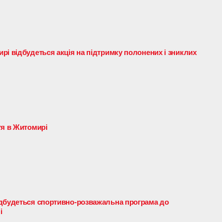
рі відбудеться акція на підтримку полонених і зниклих
тя в Житомирі
ідбудеться спортивно-розважальна програма до
і