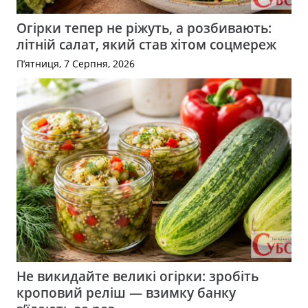
Огірки тепер не ріжуть, а розбивають:
літній салат, який став хітом соцмереж
П’ятниця, 7 Серпня, 2026
Не викидайте великі огірки: зробіть
кроповий реліш — взимку банку