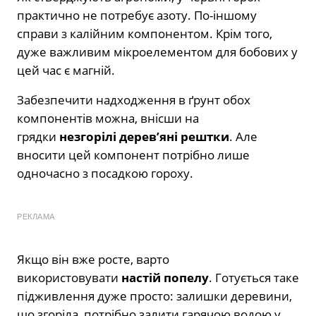
практично не потребує азоту. По-іншому
справи з калійним компонентом. Крім того,
дуже важливим мікроелементом для бобових у
цей час є магній.
Забезпечити надходження в ґрунт обох
компонентів можна, внісши на
грядки
незгорілі дерев’яні рештки
. Але
вносити цей компонент потрібно лише
одночасно з посадкою гороху.
РЕКЛАМА
Якщо він вже росте, варто
використовувати
настій попелу
. Готується таке
підживлення дуже просто: залишки деревини,
що згоріла, потрібно залити гарячою водою у