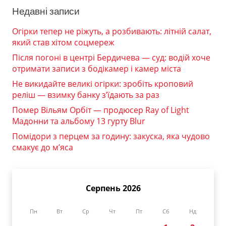
Недавні записи
Огірки тепер не ріжуть, а розбивають: літній салат,
який став хітом соцмереж
Після погоні в центрі Бердичева — суд: водій хоче
отримати записи з бодікамер і камер міста
Не викидайте великі огірки: зробіть кроповий
реліш — взимку банку з’їдають за раз
Помер Вільям Орбіт — продюсер Ray of Light
Мадонни та альбому 13 гурту Blur
Помідори з перцем за годину: закуска, яка чудово
смакує до м’яса
Серпень 2026
Пн
Вт
Ср
Чт
Пт
Сб
Нд