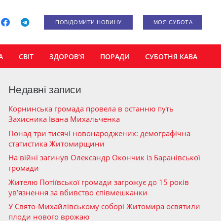
ПОВІДОМИТИ НОВИНУ
МОЯ СУБОТА
А
СВІТ
ЗДОРОВ’Я
ПОРАДИ
СУБОТНЯ КАВА
Недавні записи
Корнинська громада провела в останню путь
Захисника Івана Михальченка
Понад три тисячі новонароджених: демографічна
статистика Житомирщини
На війні загинув Олександр Окончик із Баранівської
громади
Жителю Потіївської громади загрожує до 15 років
ув’язнення за вбивство співмешканки
У Свято-Михайлівському соборі Житомира освятили
плоди нового врожаю