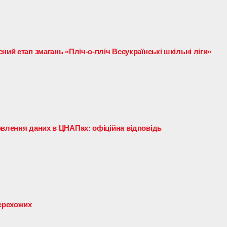
ний етап змагань «Пліч-о-пліч Всеукраїнські шкільні ліги»
овлення даних в ЦНАПах: офіційна відповідь
перехожих