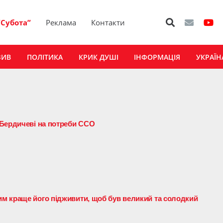
“Субота”
Реклама
Контакти
ЗИВ
ПОЛІТИКА
КРИК ДУШІ
ІНФОРМАЦІЯ
УКРАЇН
 Бердичеві на потреби ССО
м краще його підживити, щоб був великий та солодкий