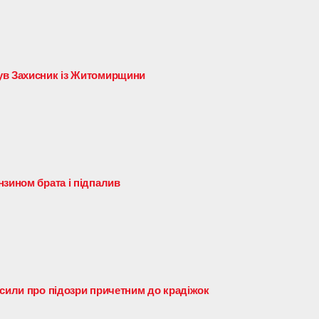
ув Захисник із Житомирщини
нзином брата і підпалив
осили про підозри причетним до крадіжок