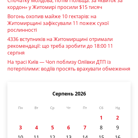
Спочатку Молдова, потім Польща: за «квиток за
кордон» у Житомирі просили $15 тисяч
Вогонь охопив майже 10 гектарів: на
Житомирщині зафіксували 11 пожеж сухої
рослинності
4336 вступників на Житомирщині отримали
рекомендації: що треба зробити до 18:00 11
серпня
На трасі Київ — Чоп поблизу Оліївки ДТП із
потерпілими: водіїв просять врахувати обмеження
Серпень 2026
Пн
Вт
Ср
Чт
Пт
Сб
Нд
1
2
3
4
5
6
7
8
9
10
11
12
13
14
15
16