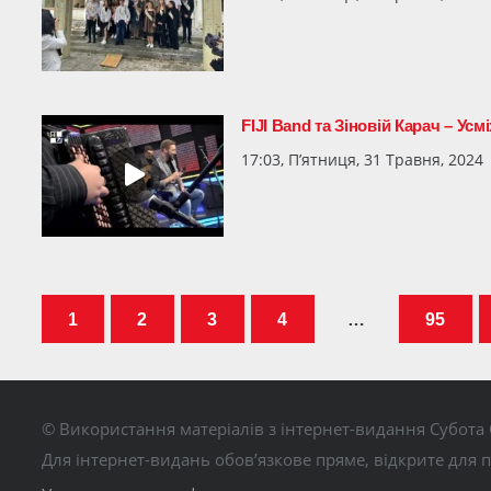
FIJI Band та Зіновій Карач – Усм
17:03, П’ятниця, 31 Травня, 2024
1
2
3
4
…
95
© Використання матеріалів з інтернет-видання Субота 
Для інтернет-видань обов’язкове пряме, відкрите для 