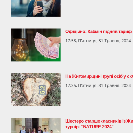
Офіційно: Кабмін підняв тариф 
17:58, П’ятниця, 31 Травня, 2024
На Житомирщині групі осіб у ск
17:35, П’ятниця, 31 Травня, 2024
Шестеро старшокласників із Жит
турнірі “NATURE-2024”