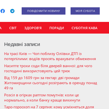
ПОВІДОМИТИ НОВИНУ
МОЯ СУБОТА
А
СВІТ
ЗДОРОВ’Я
ПОРАДИ
СУБОТНЯ КАВА
Недавні записи
На трасі Київ — Чоп поблизу Оліївки ДТП із
потерпілими: водіїв просять врахувати обмеження
Насипте трохи соди біля дверей ванної: для чого
господині використовують цей трюк
Від 159 до 1609 грн за гектар: дві громади
Житомирщини сьогодні розіграють в оренду понад
49 га
Розсіл в огірках раптом помутнів: коли це
нормально, а коли банку краще викинути
Таро-гороскоп на 7 серпня: кому усміхнеться доля