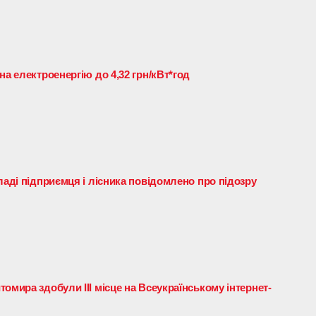
на електроенергію до 4,32 грн/кВт*год
ладі підприємця і лісника повідомлено про підозру
омира здобули ІІІ місце на Всеукраїнському інтернет-