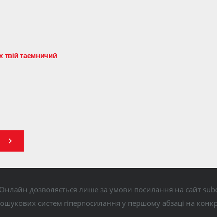
іх твій таємничий
Онлайн дозволяється лише за умови посилання на сайт subo
пошукових систем гіперпосилання у першому абзаці на конк