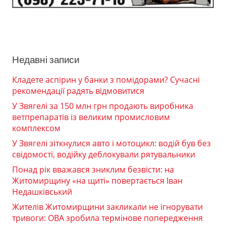
Недавні записи
Кладете аспірин у банки з помідорами? Сучасні
рекомендації радять відмовитися
У Звягелі за 150 млн грн продають виробника
ветпрепаратів із великим промисловим
комплексом
У Звягелі зіткнулися авто і мотоцикл: водій був без
свідомості, водійку деблокували рятувальники
Понад рік вважався зниклим безвісти: на
Житомирщину «на щиті» повертається Іван
Недашківський
Жителів Житомирщини закликали не ігнорувати
тривоги: ОВА зробила термінове попередження