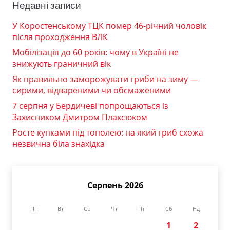
Недавні записи
У Коростенському ТЦК помер 46-річний чоловік
після проходження ВЛК
Мобілізація до 60 років: чому в Україні не
знижують граничний вік
Як правильно заморожувати гриби на зиму —
сирими, відвареними чи обсмаженими
7 серпня у Бердичеві попрощаються із
Захисником Дмитром Плаксюком
Росте купками під тополею: на який гриб схожа
незвична біла знахідка
Серпень 2026
Пн
Вт
Ср
Чт
Пт
Сб
Нд
1
2