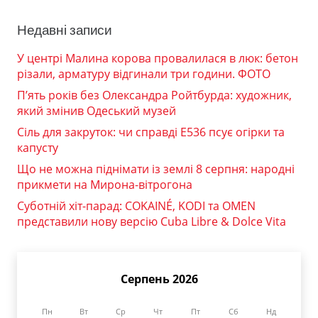
Недавні записи
У центрі Малина корова провалилася в люк: бетон
різали, арматуру відгинали три години. ФОТО
П’ять років без Олександра Ройтбурда: художник,
який змінив Одеський музей
Сіль для закруток: чи справді Е536 псує огірки та
капусту
Що не можна піднімати із землі 8 серпня: народні
прикмети на Мирона-вітрогона
Суботній хіт-парад: COKAINÉ, KODI та OMEN
представили нову версію Cuba Libre & Dolce Vita
Серпень 2026
Пн
Вт
Ср
Чт
Пт
Сб
Нд