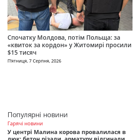
Спочатку Молдова, потім Польща: за
«квиток за кордон» у Житомирі просили
$15 тисяч
П’ятниця, 7 Серпня, 2026
Популярні новини
Гарячі новини
У центрі Малина корова провалилася в
люк: бетон різали, арматуру відгинали