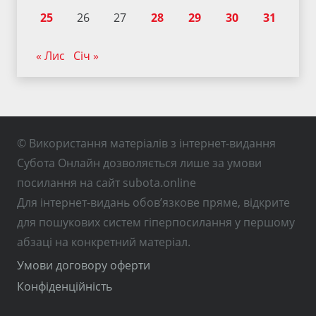
25
26
27
28
29
30
31
« Лис
Січ »
© Використання матеріалів з інтернет-видання
Субота Онлайн дозволяється лише за умови
посилання на сайт subota.online
Для інтернет-видань обов’язкове пряме, відкрите
для пошукових систем гіперпосилання у першому
абзаці на конкретний матеріал.
Умови договору оферти
Конфіденційність