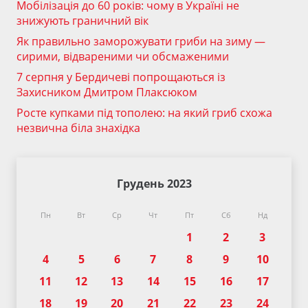
Мобілізація до 60 років: чому в Україні не
знижують граничний вік
Як правильно заморожувати гриби на зиму —
сирими, відвареними чи обсмаженими
7 серпня у Бердичеві попрощаються із
Захисником Дмитром Плаксюком
Росте купками під тополею: на який гриб схожа
незвична біла знахідка
Грудень 2023
Пн
Вт
Ср
Чт
Пт
Сб
Нд
1
2
3
4
5
6
7
8
9
10
11
12
13
14
15
16
17
18
19
20
21
22
23
24