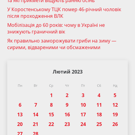
та які прикмети віщують ранню осінь
У Коростенському ТЦК помер 46-річний чоловік
після проходження ВЛК
Мобілізація до 60 років: чому в Україні не
знижують граничний вік
Як правильно заморожувати гриби на зиму —
сирими, відвареними чи обсмаженими
Лютий 2023
Пн
Вт
Ср
Чт
Пт
Сб
Нд
1
2
3
4
5
6
7
8
9
10
11
12
13
14
15
16
17
18
19
20
21
22
23
24
25
26
27
28